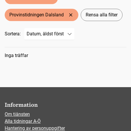
Provinstidningen Dalsland
Rensa alla filter
Sortera:
Sökresultat
Inga träffar
Information
Om tjänsten
Alla tidningar A-Ö
Hantering av personuppgifter