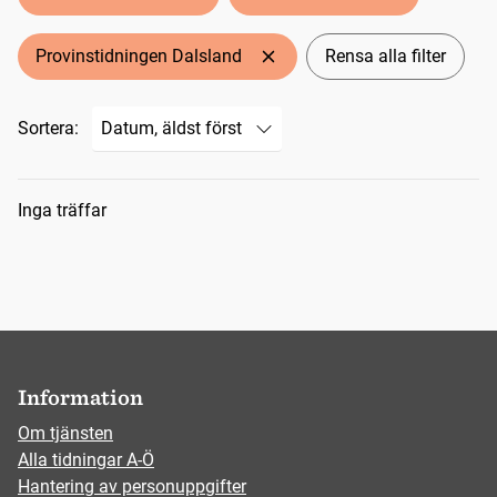
Provinstidningen Dalsland
Rensa alla filter
Sortera:
Sökresultat
Inga träffar
Information
Om tjänsten
Alla tidningar A-Ö
Hantering av personuppgifter