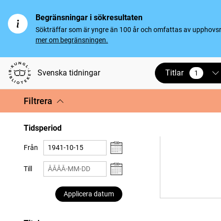
Begränsningar i sökresultaten
Sökträffar som är yngre än 100 år och omfattas av upphovsrät
mer om begränsningen.
Titlar
Svenska tidningar
1
vald
Filtrera
Tidsperiod
Från
Till
Applicera datum