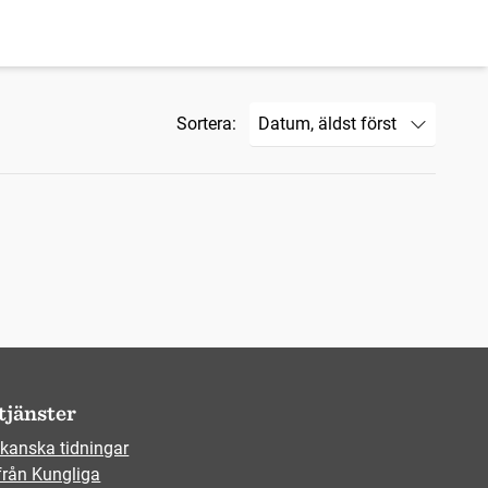
Sortera:
tjänster
kanska tidningar
från Kungliga