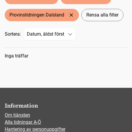
Provinstidningen Dalsland
Rensa alla filter
Sortera:
Sökresultat
Inga träffar
Information
Om tjänsten
Alla tidningar A-Ö
Hantering av personuppgifter