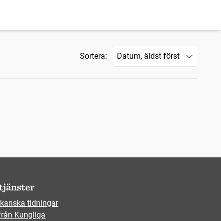
Sortera:
tjänster
kanska tidningar
från Kungliga