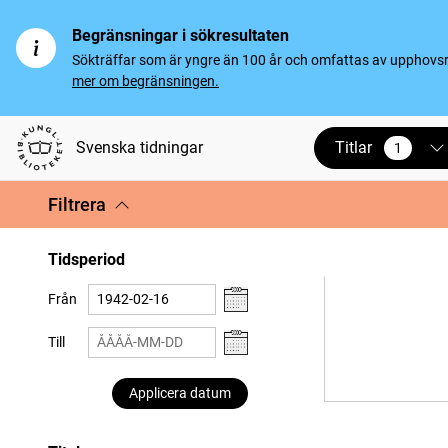
Begränsningar i sökresultaten
Sökträffar som är yngre än 100 år och omfattas av upphovsrät
mer om begränsningen.
Titlar
Svenska tidningar
1
vald
Filtrera
Tidsperiod
Från
Till
Applicera datum