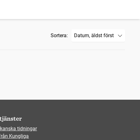
Sortera:
tjänster
kanska tidningar
från Kungliga