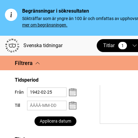
Begränsningar i sökresultaten
Sökträffar som är yngre än 100 år och omfattas av upphovsrät
mer om begränsningen.
Titlar
Svenska tidningar
1
vald
Filtrera
Tidsperiod
Från
Till
Applicera datum