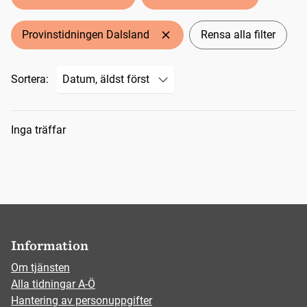
Provinstidningen Dalsland
Rensa alla filter
Sortera:
Sökresultat
Inga träffar
Information
Om tjänsten
Alla tidningar A-Ö
Hantering av personuppgifter