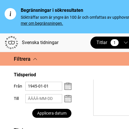
Begränsningar i sökresultaten
Sökträffar som är yngre än 100 år och omfattas av upphovsrät
mer om begränsningen.
Titlar
Svenska tidningar
1
vald
Filtrera
Tidsperiod
Från
Till
Applicera datum