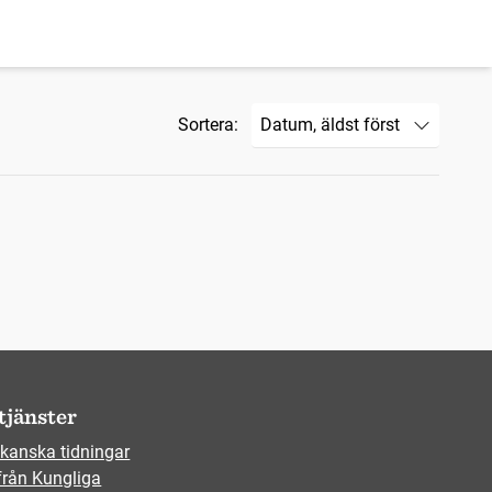
Sortera:
tjänster
kanska tidningar
från Kungliga