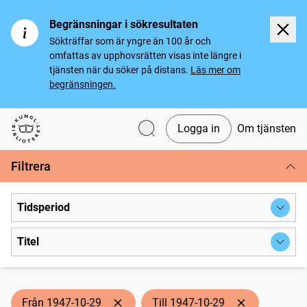
Begränsningar i sökresultaten
Sökträffar som är yngre än 100 år och
omfattas av upphovsrätten visas inte längre i
tjänsten när du söker på distans.
Läs mer om
begränsningen.
Logga in
Om tjänsten
Svenska tidningar
Filtrera
Tidsperiod
Titel
Från 1947-10-29
Till 1947-10-29