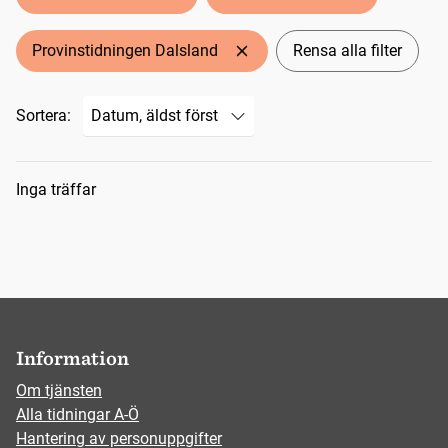
Provinstidningen Dalsland
Rensa alla filter
Sortera:
Sökresultat
Inga träffar
Information
Om tjänsten
Alla tidningar A-Ö
Hantering av personuppgifter