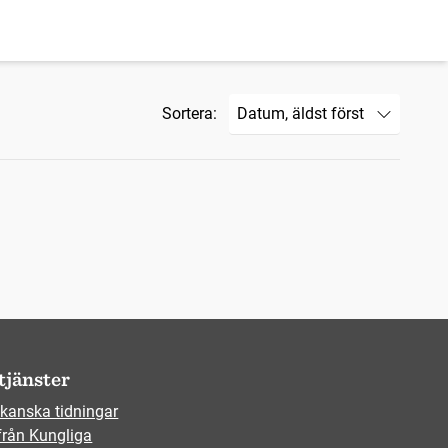
Sortera:
tjänster
kanska tidningar
från Kungliga