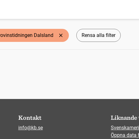
rovinstidningen Dalsland
Rensa alla filter
Kontakt
Liknande 
info@kb.se
Svenskameri
Öppna data 