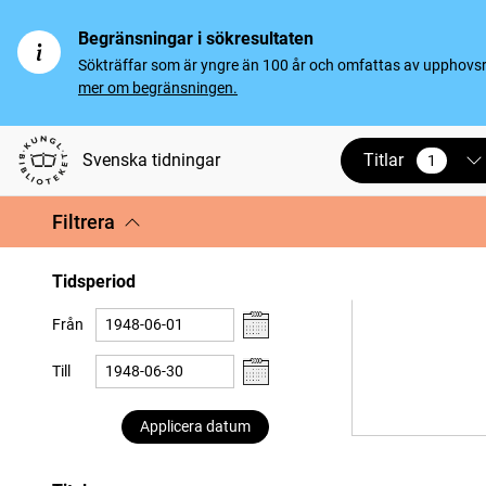
Begränsningar i sökresultaten
Sökträffar som är yngre än 100 år och omfattas av upphovsrät
mer om begränsningen.
Titlar
Svenska tidningar
1
vald
Filtrera
Tidsperiod
Från
Till
Applicera datum