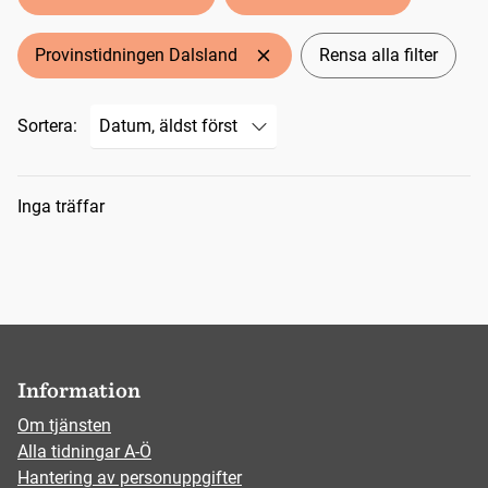
Provinstidningen Dalsland
Rensa alla filter
Sortera:
Sökresultat
Inga träffar
Information
Om tjänsten
Alla tidningar A-Ö
Hantering av personuppgifter