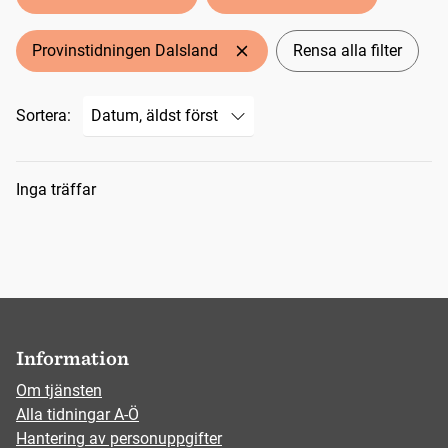
Provinstidningen Dalsland
Rensa alla filter
Sortera:
Sökresultat
Inga träffar
Information
Om tjänsten
Alla tidningar A-Ö
Hantering av personuppgifter