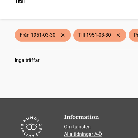
Titel
Från 1951-03-30
Till 1951-03-30
P
Sökresultat
Inga träffar
Information
Om tjänsten
Alla tidningar A-Ö