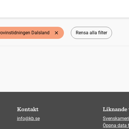
rovinstidningen Dalsland
Rensa alla filter
Kontakt
Liknande 
info@kb.se
Svenskameri
Öppna data 