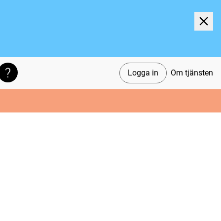
Logga in
Om tjänsten
Söktips