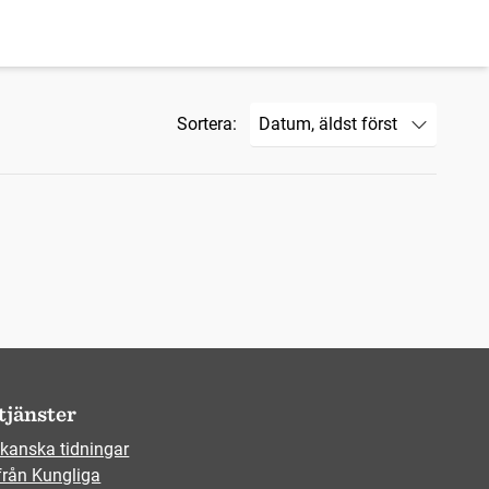
Sortera:
tjänster
kanska tidningar
från Kungliga