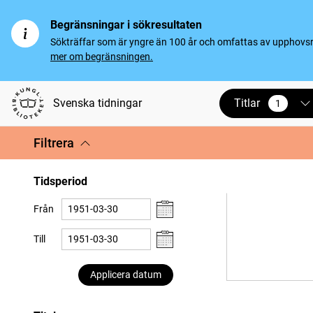
Begränsningar i sökresultaten
Sökträffar som är yngre än 100 år och omfattas av upphovsrät
mer om begränsningen.
Titlar
Svenska tidningar
1
vald
Filtrera
Tidsperiod
Från
Till
Applicera datum