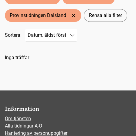
Provinstidningen Dalsland
Rensa alla filter
Sortera:
Sökresultat
Inga träffar
Information
Om tjänsten
Alla tidningar A-Ö
Hantering av personuppgifter