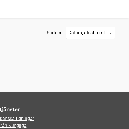
Sortera:
tjänster
kanska tidningar
från Kungliga