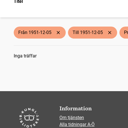
Titel
Från 1951-12-05
Till 1951-12-05
P
Sökresultat
Inga träffar
Information
Om tjänsten
Alla tidningar A-Ö