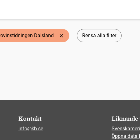
rovinstidningen Dalsland
Rensa alla filter
Kontakt
Liknande 
info@kb.se
Svenskameri
Öppna data 