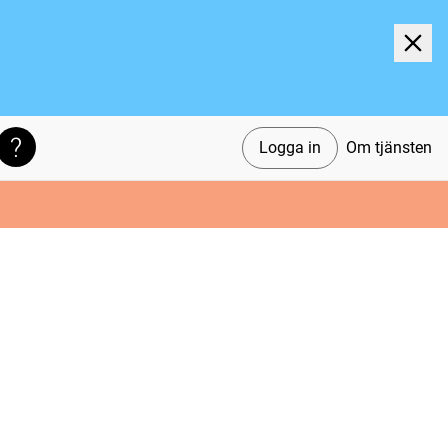
Logga in
Om tjänsten
Söktips