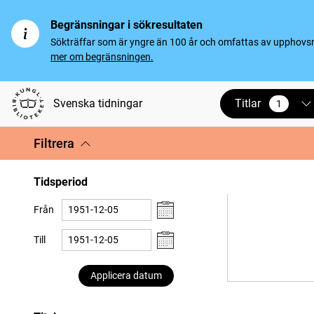
Begränsningar i sökresultaten
Sökträffar som är yngre än 100 år och omfattas av upphovsrät
mer om begränsningen.
Titlar
Svenska tidningar
1
vald
Filtrera
Tidsperiod
Från
Till
Applicera datum