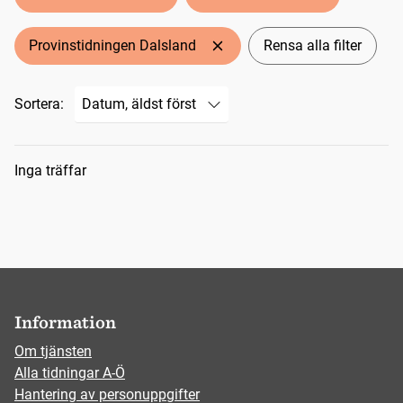
Provinstidningen Dalsland
Rensa alla filter
Sortera:
Sökresultat
Inga träffar
Information
Om tjänsten
Alla tidningar A-Ö
Hantering av personuppgifter