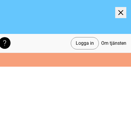
Logga in
Om tjänsten
Söktips