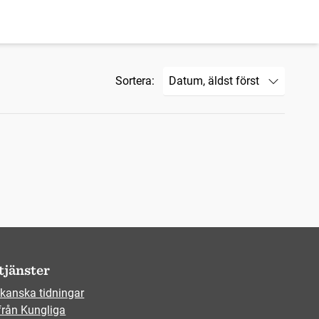
Sortera:
tjänster
kanska tidningar
från Kungliga