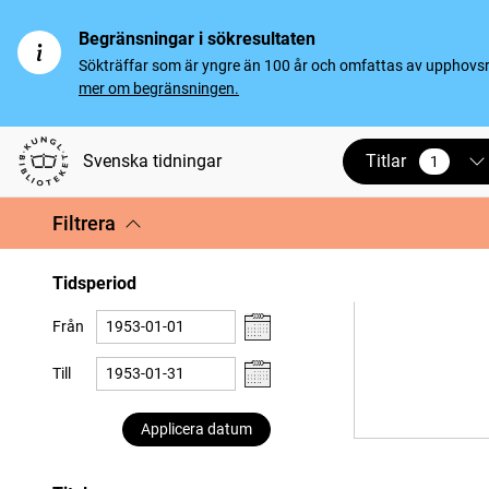
Begränsningar i sökresultaten
Sökträffar som är yngre än 100 år och omfattas av upphovsrät
mer om begränsningen.
Titlar
Svenska tidningar
1
vald
Filtrera
Tidsperiod
Från
Till
Applicera datum