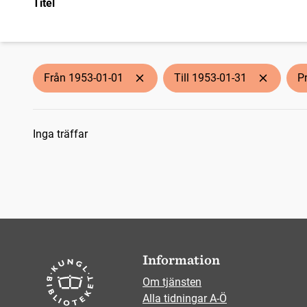
Titel
Från 1953-01-01
Till 1953-01-31
P
Sökresultat
Inga träffar
Information
Om tjänsten
Alla tidningar A-Ö