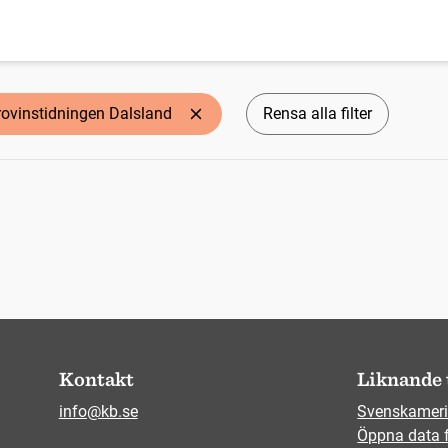
rovinstidningen Dalsland
Rensa alla filter
Kontakt
Liknande 
info@kb.se
Svenskameri
Öppna data 