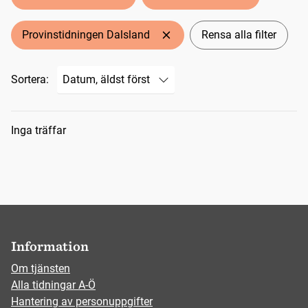
Provinstidningen Dalsland
Rensa alla filter
Sortera:
Sökresultat
Inga träffar
Information
Om tjänsten
Alla tidningar A-Ö
Hantering av personuppgifter