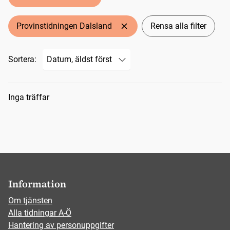
Provinstidningen Dalsland
Rensa alla filter
Sortera:
Sökresultat
Inga träffar
Information
Om tjänsten
Alla tidningar A-Ö
Hantering av personuppgifter