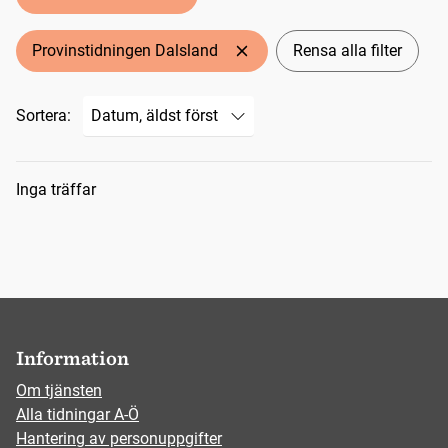
Provinstidningen Dalsland
Rensa alla filter
Sortera:
Sökresultat
Inga träffar
Information
Om tjänsten
Alla tidningar A-Ö
Hantering av personuppgifter