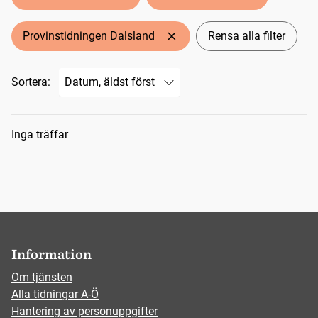
Provinstidningen Dalsland
Rensa alla filter
Sortera:
Sökresultat
Inga träffar
Information
Om tjänsten
Alla tidningar A-Ö
Hantering av personuppgifter