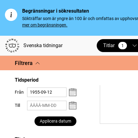
Begränsningar i sökresultaten
Sökträffar som är yngre än 100 år och omfattas av upphovsrät
mer om begränsningen.
Titlar
Svenska tidningar
1
vald
Filtrera
Tidsperiod
Från
Till
Applicera datum