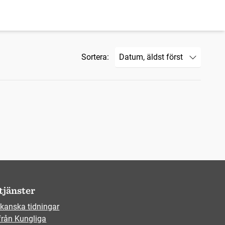
Sortera:
tjänster
kanska tidningar
från Kungliga