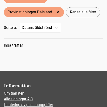
Provinstidningen Dalsland
Rensa alla filter
Sortera:
Sökresultat
Inga träffar
Information
Om tjänsten
Alla tidningar A-Ö
Hantering av personuppgifter