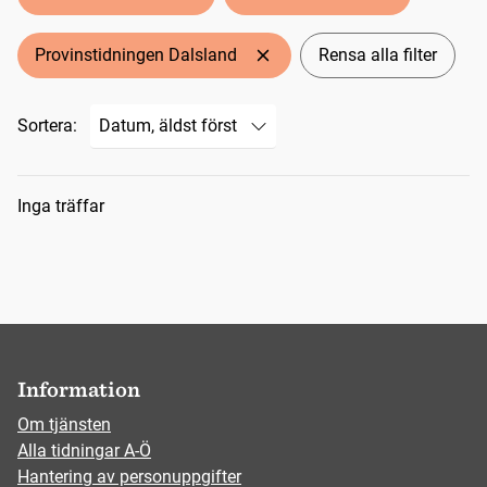
Provinstidningen Dalsland
Rensa alla filter
Sortera:
Sökresultat
Inga träffar
Information
Om tjänsten
Alla tidningar A-Ö
Hantering av personuppgifter