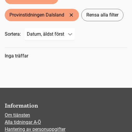
Provinstidningen Dalsland
Rensa alla filter
Sortera:
Sökresultat
Inga träffar
Information
Om tjänsten
Alla tidningar A-Ö
Hantering av personuppgifter