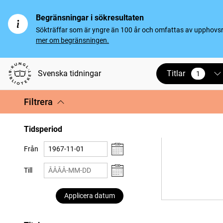
Begränsningar i sökresultaten
Sökträffar som är yngre än 100 år och omfattas av upphovsrät
mer om begränsningen.
Titlar
Svenska tidningar
1
vald
Filtrera
Tidsperiod
Från
Till
Applicera datum