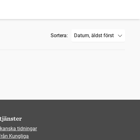
Sortera:
tjänster
kanska tidningar
från Kungliga