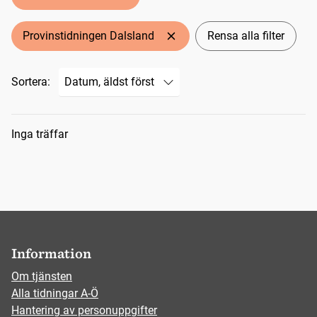
Provinstidningen Dalsland
Rensa alla filter
Sortera:
Sökresultat
Inga träffar
Information
Om tjänsten
Alla tidningar A-Ö
Hantering av personuppgifter