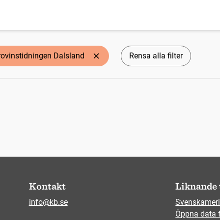
rovinstidningen Dalsland
Rensa alla filter
Kontakt
Liknande 
info@kb.se
Svenskameri
Öppna data 