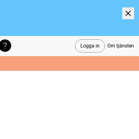
Logga in
Om tjänsten
Söktips