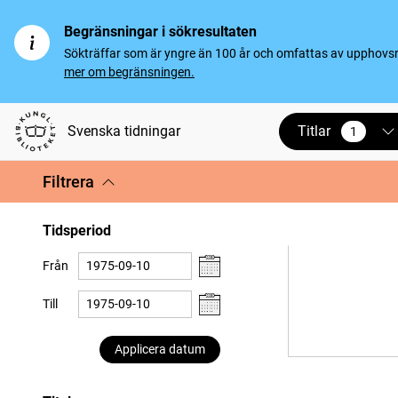
Begränsningar i sökresultaten
Sökträffar som är yngre än 100 år och omfattas av upphovsrät
mer om begränsningen.
Titlar
Svenska tidningar
1
vald
Filtrera
Tidsperiod
Från
Till
Applicera datum