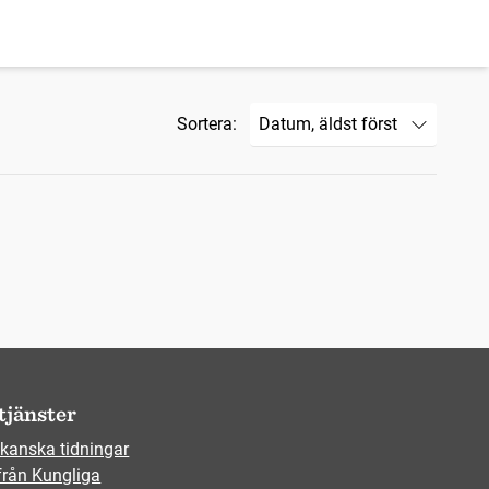
Sortera:
tjänster
kanska tidningar
från Kungliga