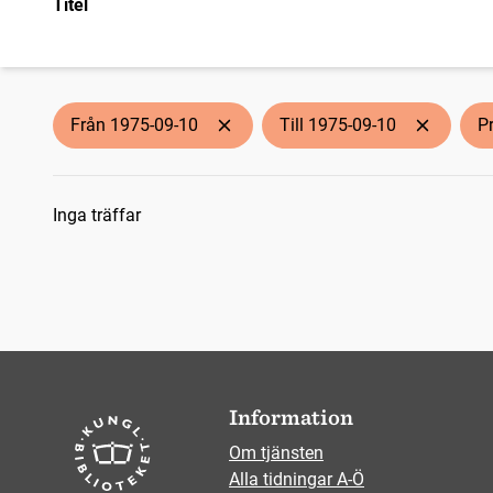
Titel
Från 1975-09-10
Till 1975-09-10
P
Sökresultat
Inga träffar
Information
Om tjänsten
Alla tidningar A-Ö