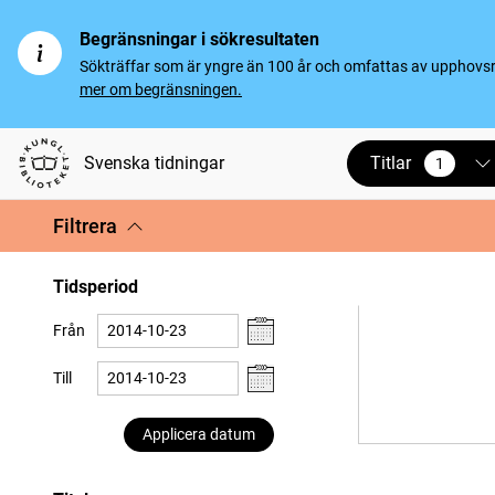
Begränsningar i sökresultaten
Sökträffar som är yngre än 100 år och omfattas av upphovsrät
mer om begränsningen.
Titlar
Svenska tidningar
1
vald
Filtrera
Tidsperiod
Från
Till
Applicera datum