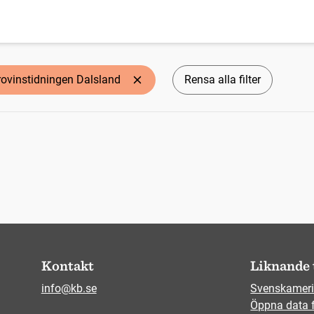
rovinstidningen Dalsland
Rensa alla filter
Kontakt
Liknande 
info@kb.se
Svenskameri
Öppna data 