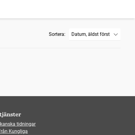
Sortera:
tjänster
kanska tidningar
från Kungliga