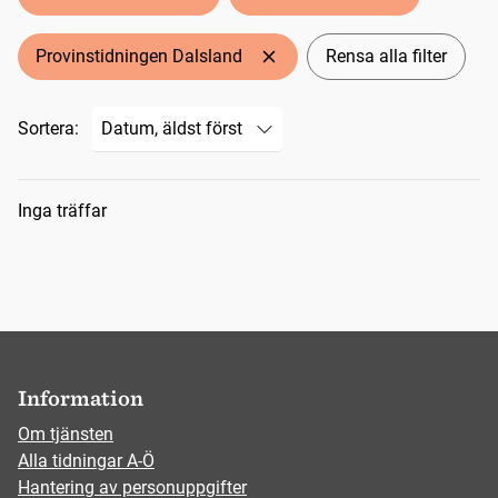
Provinstidningen Dalsland
Rensa alla filter
Sortera:
Sökresultat
Inga träffar
Information
Om tjänsten
Alla tidningar A-Ö
Hantering av personuppgifter