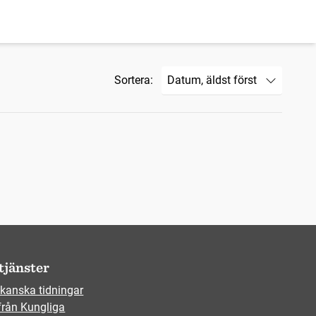
Sortera:
tjänster
kanska tidningar
från Kungliga