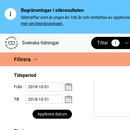
Begränsningar i sökresultaten
Sökträffar som är yngre än 100 år och omfattas av upphovsrät
mer om begränsningen.
Titlar
Svenska tidningar
1
vald
Filtrera
Tidsperiod
Från
Till
Applicera datum