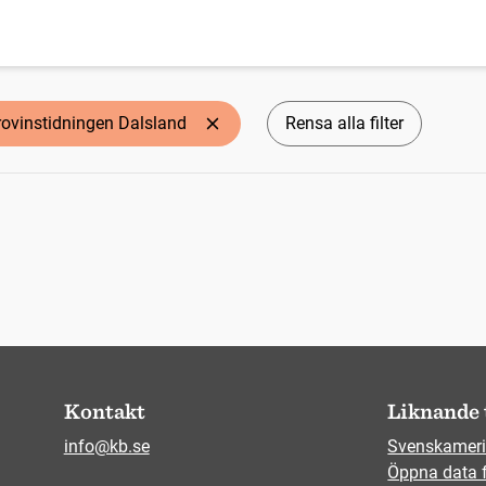
rovinstidningen Dalsland
Rensa alla filter
Kontakt
Liknande 
info@kb.se
Svenskameri
Öppna data 