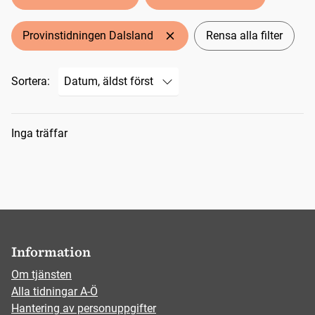
Provinstidningen Dalsland
Rensa alla filter
Sortera:
Sökresultat
Inga träffar
Information
Om tjänsten
Alla tidningar A-Ö
Hantering av personuppgifter