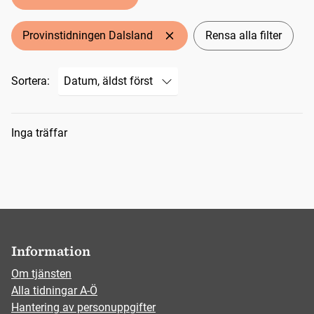
Provinstidningen Dalsland
Rensa alla filter
Sortera:
Sökresultat
Inga träffar
Information
Om tjänsten
Alla tidningar A-Ö
Hantering av personuppgifter