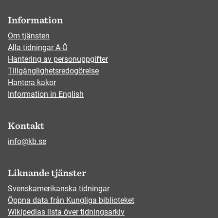
Information
Om tjänsten
Alla tidningar A-Ö
Hantering av personuppgifter
Tillgänglighetsredogörelse
Hantera kakor
Information in English
Kontakt
info@kb.se
Liknande tjänster
Svenskamerikanska tidningar
Öppna data från Kungliga biblioteket
Wikipedias lista över tidningsarkiv