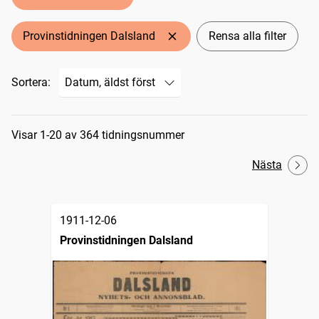
Provinstidningen Dalsland
Rensa alla filter
Sortera:
Sökresultat
Visar 1-20 av 364 tidningsnummer
Nästa
1911-12-06
Provinstidningen Dalsland