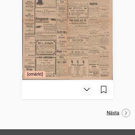
[omärkt]
Nästa