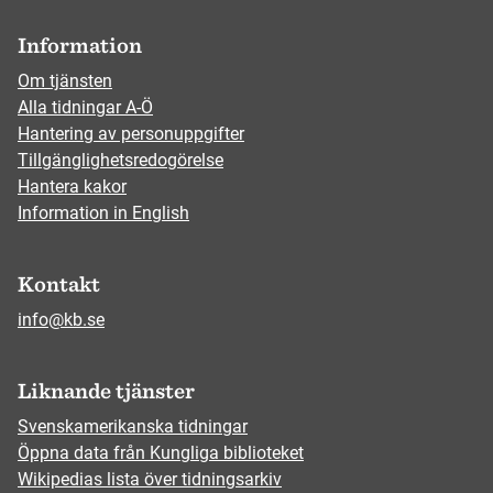
Information
Om tjänsten
Alla tidningar A-Ö
Hantering av personuppgifter
Tillgänglighetsredogörelse
Hantera kakor
Information in English
Kontakt
info@kb.se
Liknande tjänster
Svenskamerikanska tidningar
Öppna data från Kungliga biblioteket
Wikipedias lista över tidningsarkiv