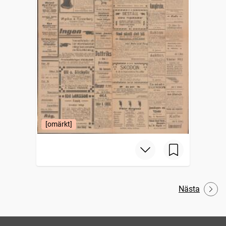
[omärkt]
Nästa