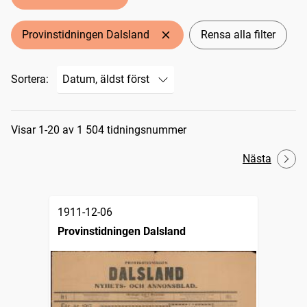
Provinstidningen Dalsland
Rensa alla filter
Sortera:
Sökresultat
Visar 1-20 av 1 504 tidningsnummer
Nästa
1911-12-06
Provinstidningen Dalsland