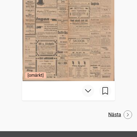
[omärkt]
Nästa