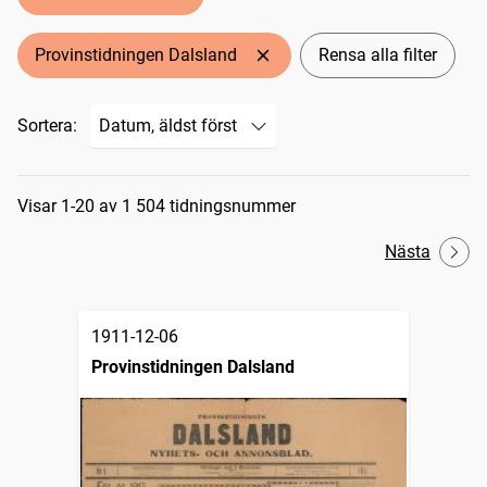
Provinstidningen Dalsland
Rensa alla filter
Sortera:
Sökresultat
Visar 1-20 av 1 504 tidningsnummer
Nästa
1911-12-06
Provinstidningen Dalsland