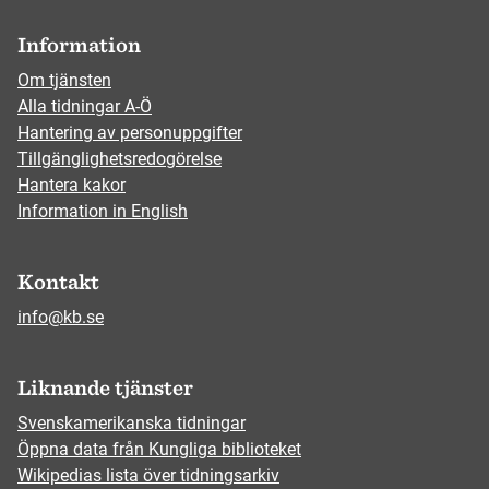
Information
Om tjänsten
Alla tidningar A-Ö
Hantering av personuppgifter
Tillgänglighetsredogörelse
Hantera kakor
Information in English
Kontakt
info@kb.se
Liknande tjänster
Svenskamerikanska tidningar
Öppna data från Kungliga biblioteket
Wikipedias lista över tidningsarkiv