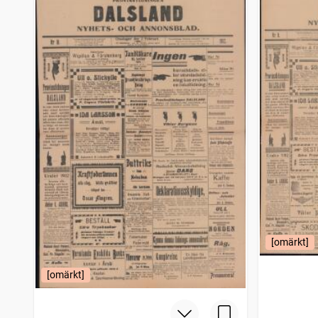
[omärkt]
[omärkt]