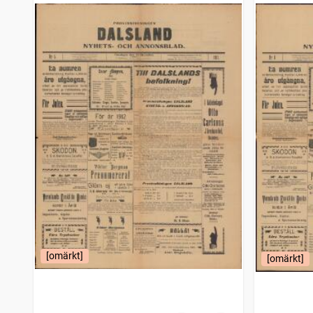
[omärkt]
[omärkt]