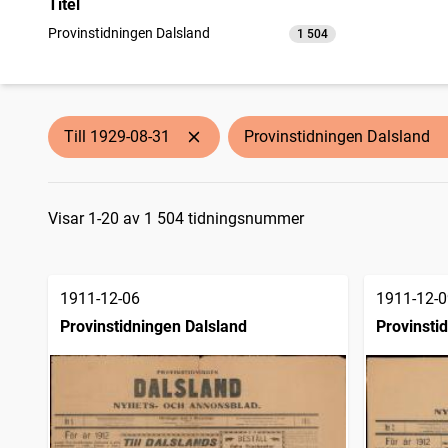
Titel
Provinstidningen Dalsland
1 504
träffar
Till 1929-08-31
Provinstidningen Dalsland
Sökresultat
Visar 1-20 av 1 504 tidningsnummer
1911-12-06
1911-12-0
Provinstidningen Dalsland
Provinsti