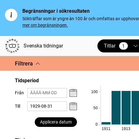
Begränsningar i sökresultaten
Sökträffar som är yngre än 100 år och omfattas av upphovsrät
mer om begränsningen.
Titlar
Svenska tidningar
1
vald
Filtrera
Tidsperiod
100
Från
Till
50
Applicera datum
0
1911
1913