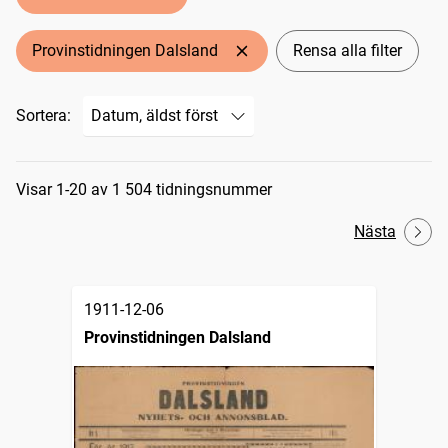
Provinstidningen Dalsland
Rensa alla filter
Sortera:
Sökresultat
Visar 1-20 av 1 504 tidningsnummer
Nästa
1911-12-06
Provinstidningen Dalsland