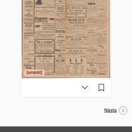
[omärkt]
Nästa