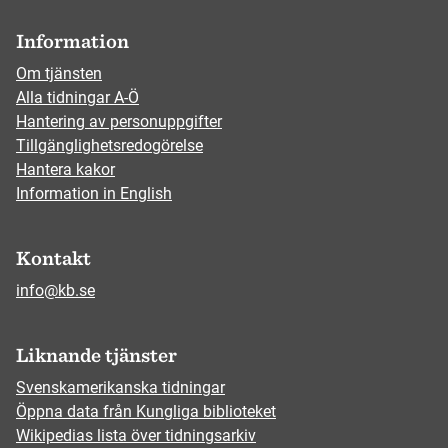
Information
Om tjänsten
Alla tidningar A-Ö
Hantering av personuppgifter
Tillgänglighetsredogörelse
Hantera kakor
Information in English
Kontakt
info@kb.se
Liknande tjänster
Svenskamerikanska tidningar
Öppna data från Kungliga biblioteket
Wikipedias lista över tidningsarkiv