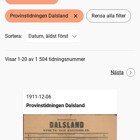
Provinstidningen Dalsland
Rensa alla filter
Sortera:
Sökresultat
Visar 1-20 av 1 504 tidningsnummer
Nästa
1911-12-06
Provinstidningen Dalsland