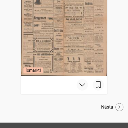
[omärkt]
Nästa