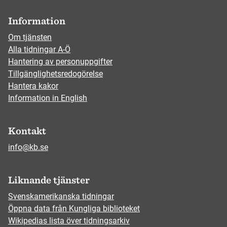
Information
Om tjänsten
Alla tidningar A-Ö
Hantering av personuppgifter
Tillgänglighetsredogörelse
Hantera kakor
Information in English
Kontakt
info@kb.se
Liknande tjänster
Svenskamerikanska tidningar
Öppna data från Kungliga biblioteket
Wikipedias lista över tidningsarkiv