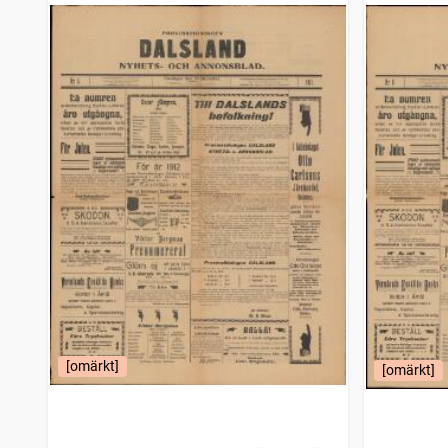
[omärkt]
[omärkt]