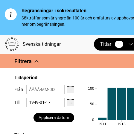
Begränsningar i sökresultaten
Sökträffar som är yngre än 100 år och omfattas av upphovsrät
mer om begränsningen.
Titlar
Svenska tidningar
1
vald
Filtrera
Tidsperiod
100
Från
Till
50
Applicera datum
0
1911
1913