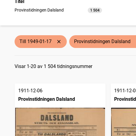
Titel
Provinstidningen Dalsland
1 504
träffar
Till 1949-01-17
Provinstidningen Dalsland
Sökresultat
Visar 1-20 av 1 504 tidningsnummer
1911-12-06
1911-12-0
Provinstidningen Dalsland
Provinsti