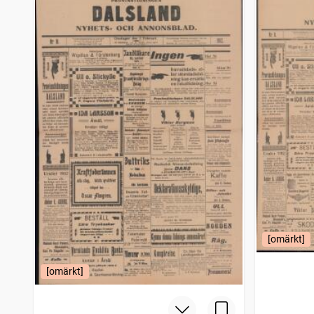
[omärkt]
[omärkt]