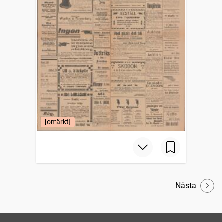
[omärkt]
Nästa