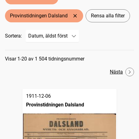
Provinstidningen Dalsland
Rensa alla filter
Sortera:
Sökresultat
Visar 1-20 av 1 504 tidningsnummer
Nästa
1911-12-06
Provinstidningen Dalsland