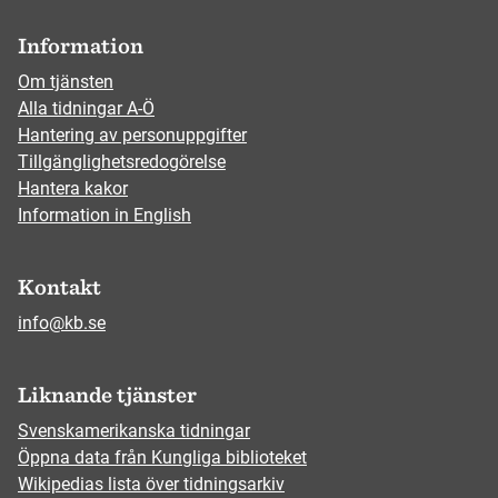
Information
Om tjänsten
Alla tidningar A-Ö
Hantering av personuppgifter
Tillgänglighetsredogörelse
Hantera kakor
Information in English
Kontakt
info@kb.se
Liknande tjänster
Svenskamerikanska tidningar
Öppna data från Kungliga biblioteket
Wikipedias lista över tidningsarkiv