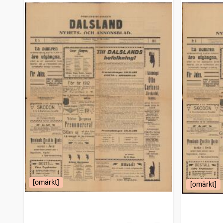
[omärkt]
[omärkt]