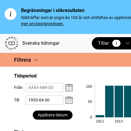
Begränsningar i sökresultaten
Sökträffar som är yngre än 100 år och omfattas av upphovsrät
mer om begränsningen.
Titlar
Svenska tidningar
1
vald
Filtrera
Tidsperiod
100
Från
Till
50
Applicera datum
0
1911
1913