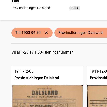
Titel
Provinstidningen Dalsland
1 504
träffar
Till 1953-04-30
Provinstidningen Dalsland
Sökresultat
Visar 1-20 av 1 504 tidningsnummer
1911-12-06
1911-12-0
Provinstidningen Dalsland
Provinsti