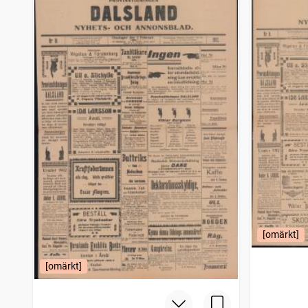
[omärkt]
[omärkt]