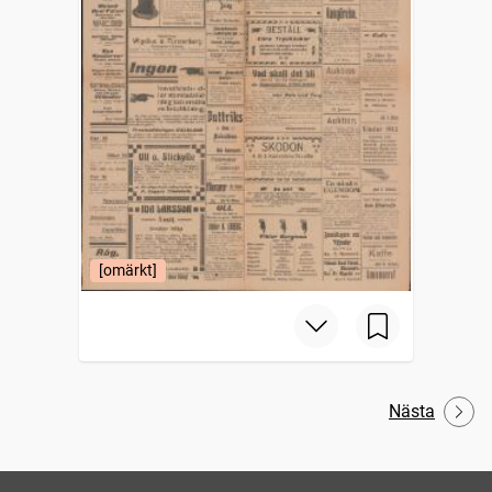
[omärkt]
Nästa