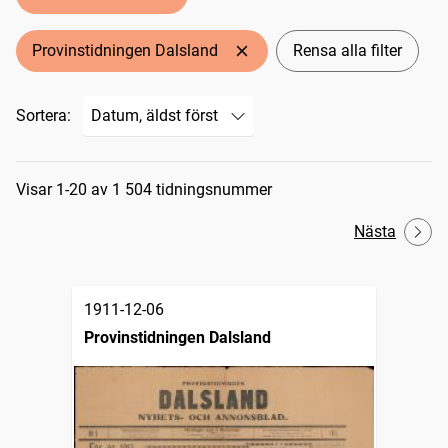
Provinstidningen Dalsland
Rensa alla filter
Sortera:
Sökresultat
Visar 1-20 av 1 504 tidningsnummer
Nästa
1911-12-06
Provinstidningen Dalsland