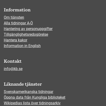
Information
Om tjänsten
Alla tidningar A-Ö
Hantering av personuppgifter
Tillgänglighetsredogörelse
Hantera kakor
Information in English
Kontakt
info@kb.se
Liknande tjänster
Svenskamerikanska tidningar
Öppna data från Kungliga biblioteket
Wikipedias lista över tidningsarkiv