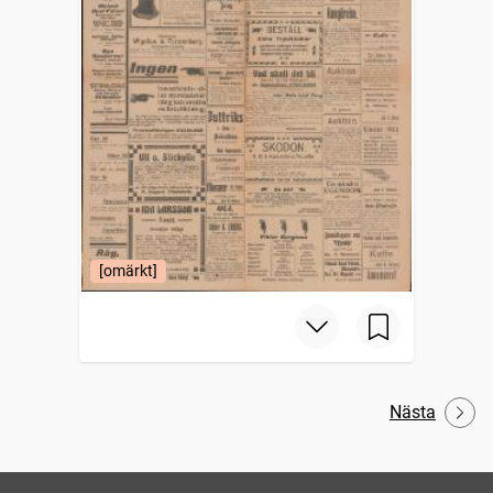
[omärkt]
Nästa