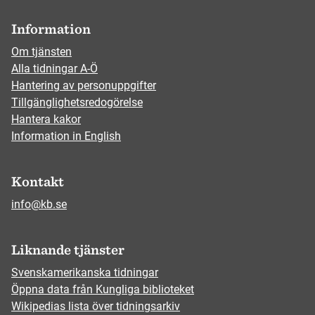
Information
Om tjänsten
Alla tidningar A-Ö
Hantering av personuppgifter
Tillgänglighetsredogörelse
Hantera kakor
Information in English
Kontakt
info@kb.se
Liknande tjänster
Svenskamerikanska tidningar
Öppna data från Kungliga biblioteket
Wikipedias lista över tidningsarkiv