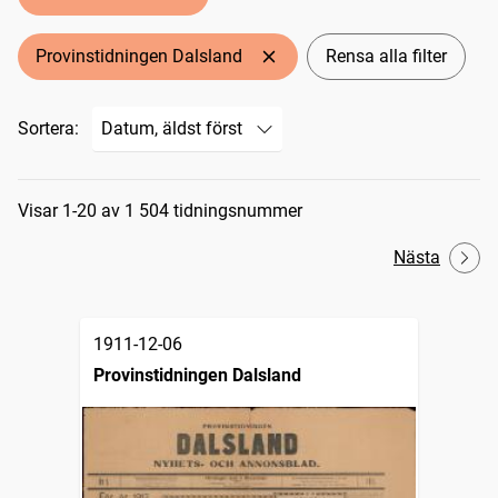
Provinstidningen Dalsland
Rensa alla filter
Sortera:
Sökresultat
Visar 1-20 av 1 504 tidningsnummer
Nästa
1911-12-06
Provinstidningen Dalsland