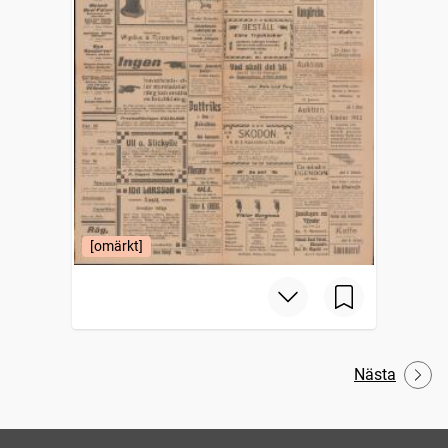
[omärkt]
Nästa