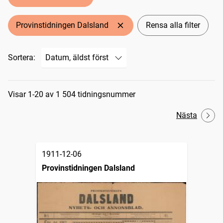
Provinstidningen Dalsland
Rensa alla filter
Sortera:
Sökresultat
Visar 1-20 av 1 504 tidningsnummer
Nästa
1911-12-06
Provinstidningen Dalsland