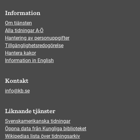
Information
Om tjänsten
Alla tidningar A-Ö
Hantering av personuppgifter
Tillgänglighetsredogörelse
Hantera kakor
Information in English
Kontakt
info@kb.se
Liknande tjänster
Svenskamerikanska tidningar
Öppna data från Kungliga biblioteket
Wikipedias lista över tidningsarkiv