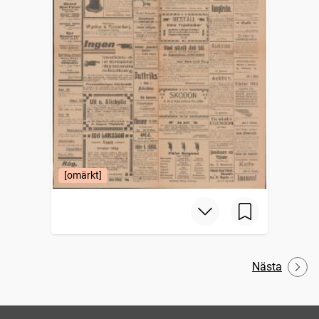
[omärkt]
Nästa