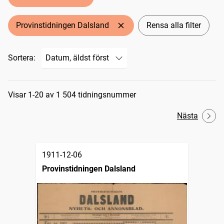
Provinstidningen Dalsland
Rensa alla filter
Sortera:
Sökresultat
Visar 1-20 av 1 504 tidningsnummer
Nästa
1911-12-06
Provinstidningen Dalsland