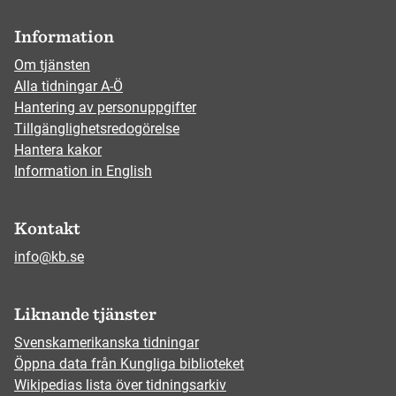
Information
Om tjänsten
Alla tidningar A-Ö
Hantering av personuppgifter
Tillgänglighetsredogörelse
Hantera kakor
Information in English
Kontakt
info@kb.se
Liknande tjänster
Svenskamerikanska tidningar
Öppna data från Kungliga biblioteket
Wikipedias lista över tidningsarkiv