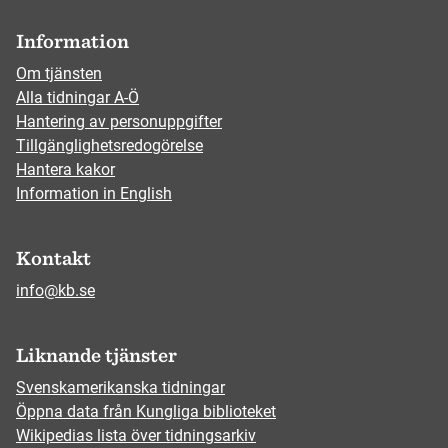
Information
Om tjänsten
Alla tidningar A-Ö
Hantering av personuppgifter
Tillgänglighetsredogörelse
Hantera kakor
Information in English
Kontakt
info@kb.se
Liknande tjänster
Svenskamerikanska tidningar
Öppna data från Kungliga biblioteket
Wikipedias lista över tidningsarkiv