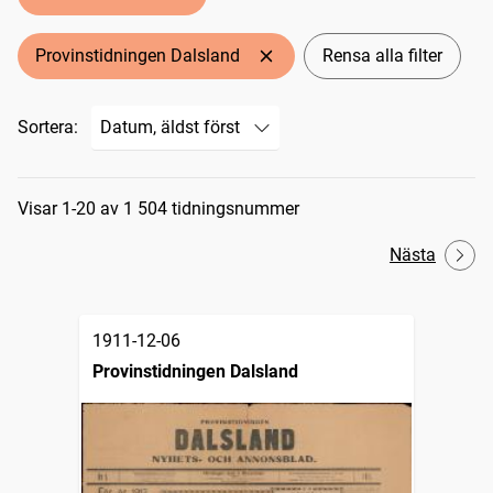
Provinstidningen Dalsland
Rensa alla filter
Sortera:
Sökresultat
Visar 1-20 av 1 504 tidningsnummer
Nästa
1911-12-06
Provinstidningen Dalsland