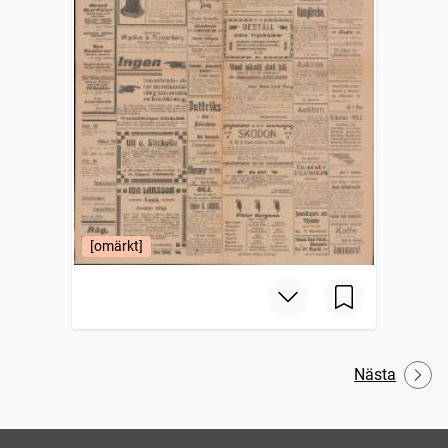
[omärkt]
Nästa