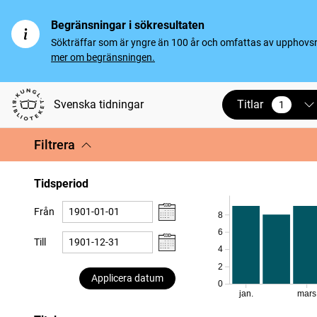
Begränsningar i sökresultaten
Sökträffar som är yngre än 100 år och omfattas av upphovsrät
mer om begränsningen.
Titlar
Svenska tidningar
1
vald
Filtrera
Tidsperiod
Från
8
6
Till
4
2
Applicera datum
0
jan.
mars