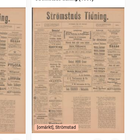
[omärkt], Strömstad