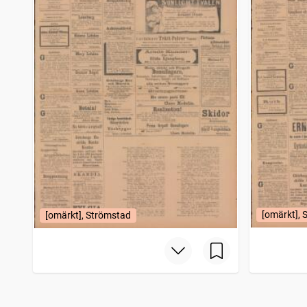
[omärkt], 
[omärkt], Strömstad