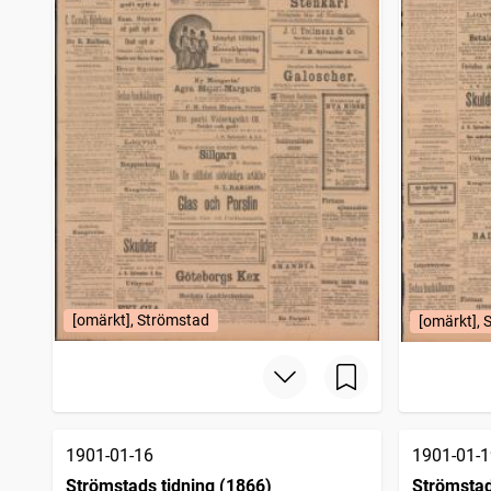
[omärkt], Strömstad
[omärkt], 
1901-01-16
1901-01-1
Strömstads tidning (1866)
Strömstad