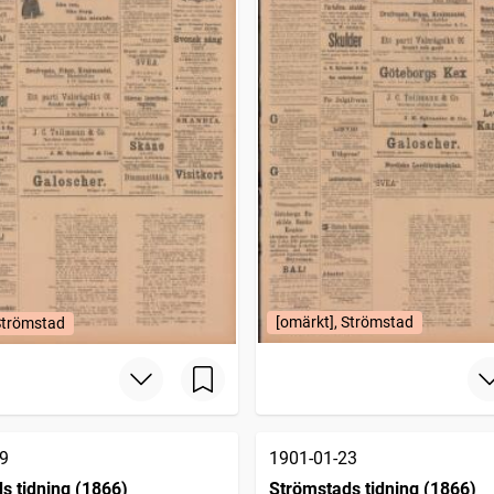
[omärkt], Strömstad
Strömstad
9
1901-01-23
s tidning (1866)
Strömstads tidning (1866)