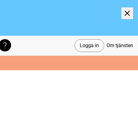
Logga in
Om tjänsten
Söktips