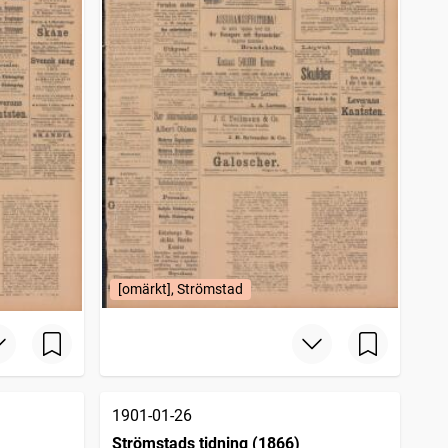
[omärkt], Strömstad
1901-01-26
Strömstads tidning (1866)