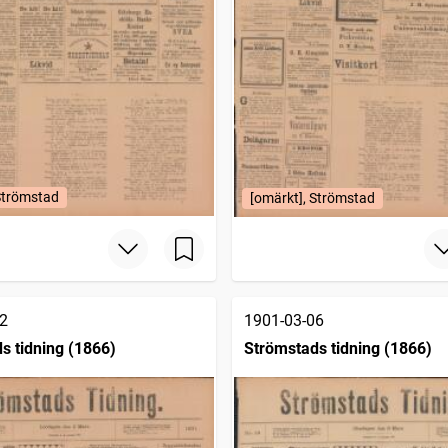
Strömstad
[omärkt], Strömstad
2
1901-03-06
s tidning (1866)
Strömstads tidning (1866)