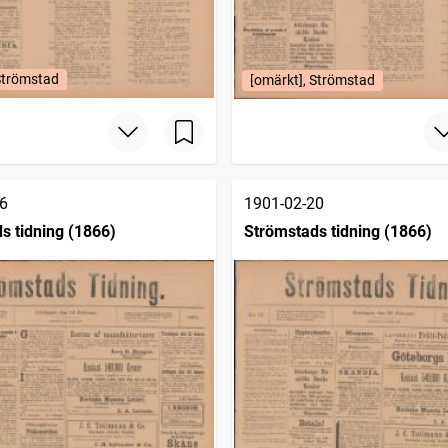
Strömstad
[omärkt], Strömstad
6
1901-02-20
s tidning (1866)
Strömstads tidning (1866)