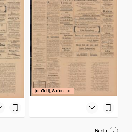
[omärkt], Strömstad
Nästa