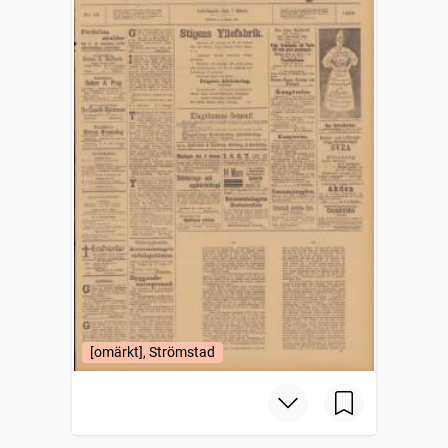
[omärkt], Strömstad