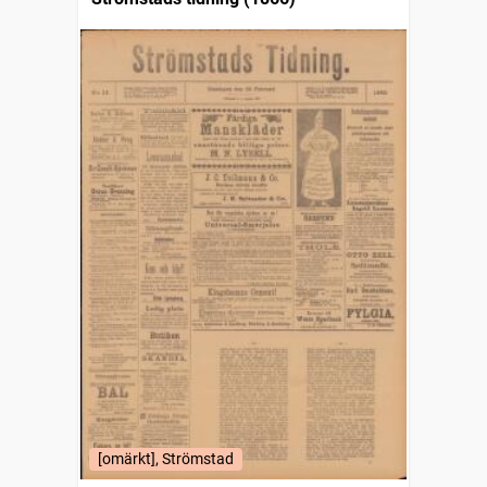
[omärkt], Strömstad