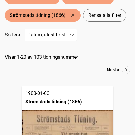
Strömstads tidning (1866)
Rensa alla filter
Sortera:
Sökresultat
Visar 1-20 av 103 tidningsnummer
Nästa
1903-01-03
Strömstads tidning (1866)