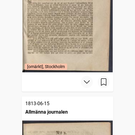
[omärkt], Stockholm
1813-06-15
Allmänna journalen