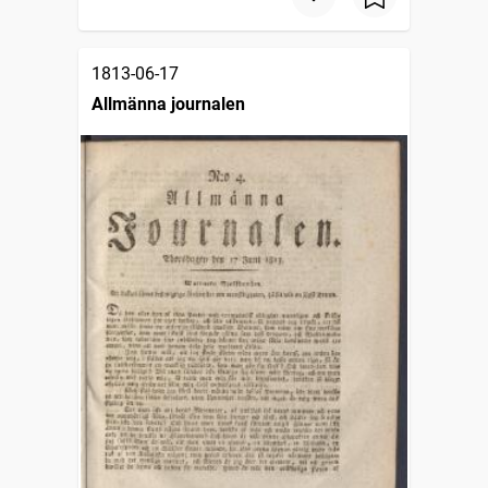
1813-06-17
Allmänna journalen