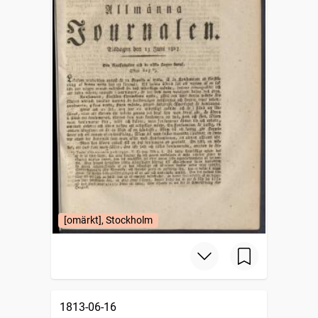
[omärkt], Stockholm
1813-06-16