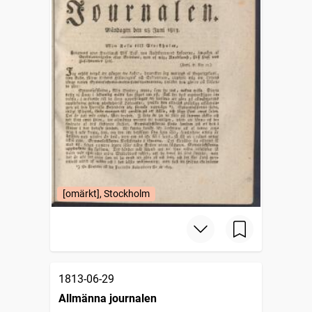
[omärkt], Stockholm
1813-06-29
Allmänna journalen