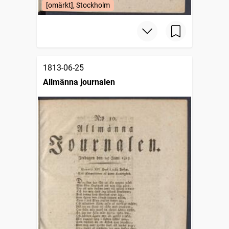
[omärkt], Stockholm
1813-06-25
Allmänna journalen