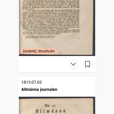
[omärkt], Stockholm
1813-07-03
Allmänna journalen