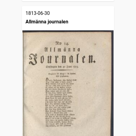
1813-06-30
Allmänna journalen